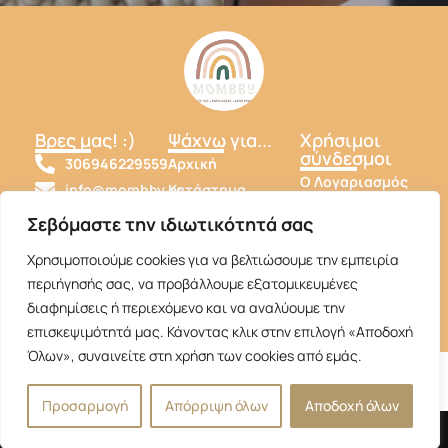
Βρες μας! :)
Ψάχνω για...
Χρήσιμοι
σύνδεσμοι
306946229559
Αρχική
Ο Λογαριασμός
info@mombby.gr
Κατάστημα
μου
Mombby
Σχετικά με εμας
Σεβόμαστε την ιδιωτικότητά σας
Όροι και
mombby_babyshop
Επικοινωνία
Προϋποθέσεις
Χρησιμοποιούμε cookies για να βελτιώσουμε την εμπειρία
mombby_babyshop
Πολιτική
περιήγησής σας, να προβάλλουμε εξατομικευμένες
Πληρωμών
διαφημίσεις ή περιεχόμενο και να αναλύουμε την
επισκεψιμότητά μας. Κάνοντας κλικ στην επιλογή «Αποδοχή
Όλων», συναινείτε στη χρήση των cookies από εμάς.
Προσαρμογή
Απόρριψη όλων
Αποδοχή όλων
Copyrights Reserved by Mombby 2025. Hosted by NotosWeb