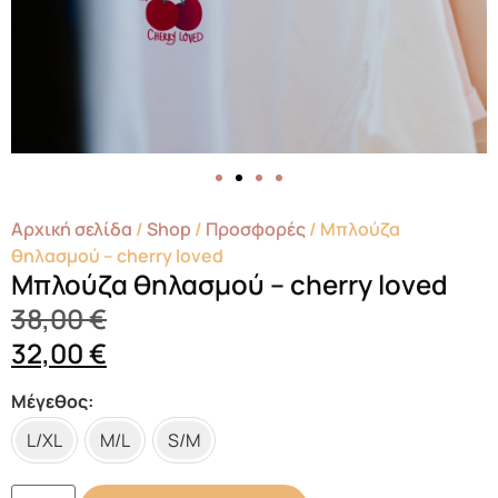
Αρχική σελίδα
/
Shop
/
Προσφορές
/ Μπλούζα
θηλασμού – cherry loved
Μπλούζα θηλασμού – cherry loved
38,00
€
32,00
€
Μέγεθος
L/XL
M/L
S/M