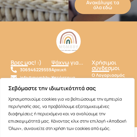
Ανακάλυψε τα
όλα εδώ
Βρες μας! :)
Ψάχνω για...
Χρήσιμοι
σύνδεσμοι
306946229559
Αρχική
Ο Λογαριασμός
info@mombby.gr
Κατάστημα
μου
Mombby
Σχετικά με εμας
Σεβόμαστε την ιδιωτικότητά σας
Όροι και
mombby_babyshop
Επικοινωνία
Προϋποθέσεις
Χρησιμοποιούμε cookies για να βελτιώσουμε την εμπειρία
mombby_babyshop
Πολιτική
περιήγησής σας, να προβάλλουμε εξατομικευμένες
Πληρωμών
διαφημίσεις ή περιεχόμενο και να αναλύουμε την
επισκεψιμότητά μας. Κάνοντας κλικ στην επιλογή «Αποδοχή
Όλων», συναινείτε στη χρήση των cookies από εμάς.