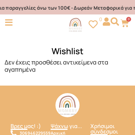
α παραγγελίες άνω των 100€
•
Δωρεάν Μεταφορικά για π
0
0
Wishlist
Δεν έχεις προσθέσει αντικείμενα στα
αγαπημένα
Βρες μας! :)
Ψάχνω για...
Χρήσιμοι
σύνδεσμοι
306946229559
Αρχική