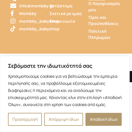
Ο Λογαριασμός
info@mombby.gr
Κατάστημα
μου
Mombby
Σχετικά με εμας
Όροι και
mombby_babyshop
Επικοινωνία
Προϋποθέσεις
mombby_babyshop
Πολιτική
Πληρωμών
Σεβόμαστε την ιδιωτικότητά σας
Χρησιμοποιούμε cookies για να βελτιώσουμε την εμπειρία
Copyrights Reserved by Mombby 2025. Hosted by NotosWeb
περιήγησής σας, να προβάλλουμε εξατομικευμένες
διαφημίσεις ή περιεχόμενο και να αναλύουμε την
επισκεψιμότητά μας. Κάνοντας κλικ στην επιλογή «Αποδοχή
Όλων», συναινείτε στη χρήση των cookies από εμάς.
Προσαρμογή
Απόρριψη όλων
Αποδοχή όλων