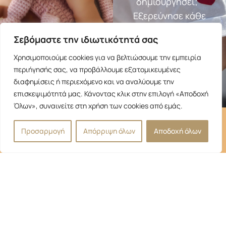
δημιουργήσει;
Εξερεύνησε κάθε
κατηγορία και βρες
Σεβόμαστε την ιδιωτικότητά σας
αυτό που σου
ταιριάζει.
Χρησιμοποιούμε cookies για να βελτιώσουμε την εμπειρία
περιήγησής σας, να προβάλλουμε εξατομικευμένες
Ανακάλυψε τα
διαφημίσεις ή περιεχόμενο και να αναλύουμε την
όλα εδώ
επισκεψιμότητά μας. Κάνοντας κλικ στην επιλογή «Αποδοχή
Όλων», συναινείτε στη χρήση των cookies από εμάς.
Προσαρμογή
Απόρριψη όλων
Αποδοχή όλων
Βρες μας! :)
Ψάχνω για...
Χρήσιμοι
σύνδεσμοι
306946229559
Αρχική
Ο Λογαριασμός
info@mombby.gr
Κατάστημα
μου
Mombby
Σχετικά με εμας
Όροι και