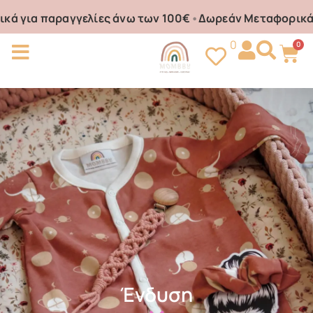
α παραγγελίες άνω των 100€
•
Δωρεάν Μεταφορικά για π
0
0
Ένδυση