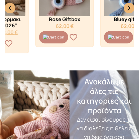
Rose Giftbox
Bluey giftbox
62,00
€
62,00
€
Ανακάλυψε
όλες τις
κατηγορίες και
προϊόντα
Δεν είσαι σίγουρος τι
να διαλέξεις ή θέλεις
να δεις όλα όσα