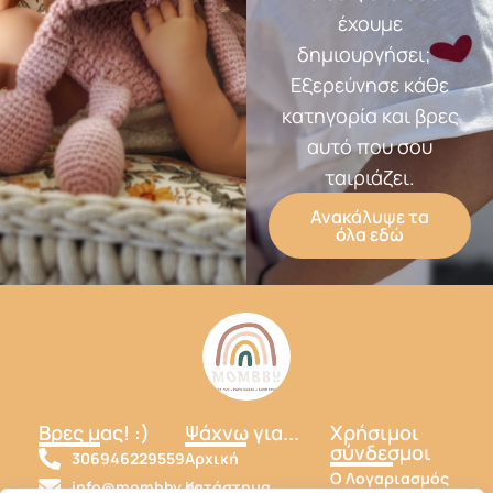
έχουμε
δημιουργήσει;
Εξερεύνησε κάθε
κατηγορία και βρες
αυτό που σου
ταιριάζει.
Ανακάλυψε τα
όλα εδώ
Βρες μας! :)
Ψάχνω για...
Χρήσιμοι
σύνδεσμοι
306946229559
Αρχική
Ο Λογαριασμός
info@mombby.gr
Κατάστημα